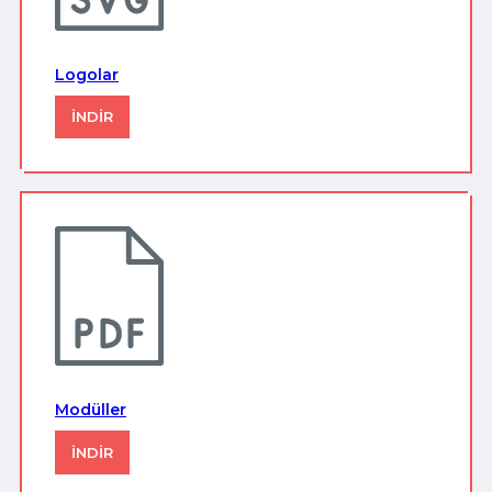
Logolar
İNDİR
Modüller
İNDİR