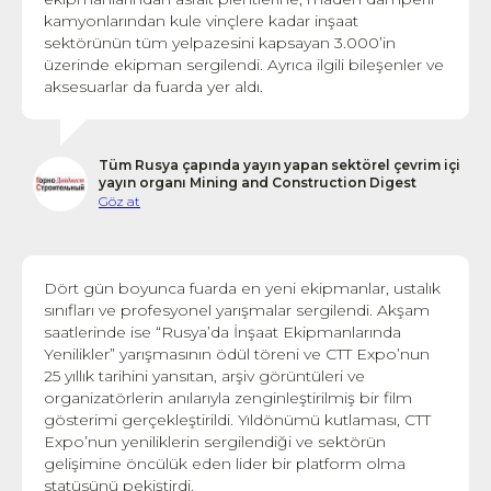
kamyonlarından kule vinçlere kadar inşaat
sektörünün tüm yelpazesini kapsayan 3.000’in
üzerinde ekipman sergilendi. Ayrıca ilgili bileşenler ve
aksesuarlar da fuarda yer aldı.
Tüm Rusya çapında yayın yapan sektörel çevrim içi
yayın organı Mining and Construction Digest
Göz at
Dört gün boyunca fuarda en yeni ekipmanlar, ustalık
sınıfları ve profesyonel yarışmalar sergilendi. Akşam
saatlerinde ise “Rusya’da İnşaat Ekipmanlarında
Yenilikler” yarışmasının ödül töreni ve CTT Expo’nun
25 yıllık tarihini yansıtan, arşiv görüntüleri ve
organizatörlerin anılarıyla zenginleştirilmiş bir film
gösterimi gerçekleştirildi. Yıldönümü kutlaması, CTT
Expo’nun yeniliklerin sergilendiği ve sektörün
gelişimine öncülük eden lider bir platform olma
statüsünü pekiştirdi.