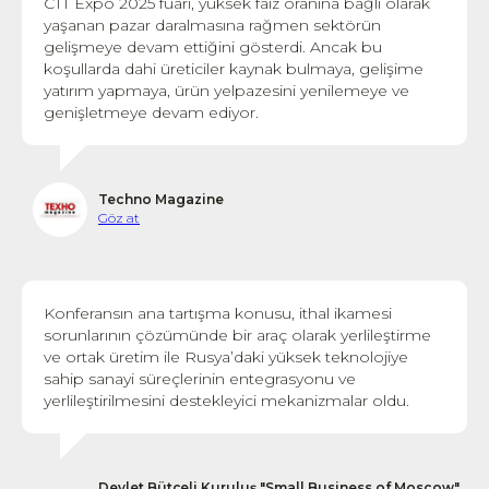
CTT Expo 2025 fuarı, yüksek faiz oranına bağlı olarak
yaşanan pazar daralmasına rağmen sektörün
gelişmeye devam ettiğini gösterdi. Ancak bu
koşullarda dahi üreticiler kaynak bulmaya, gelişime
yatırım yapmaya, ürün yelpazesini yenilemeye ve
genişletmeye devam ediyor.
Techno Magazine
Göz at
Konferansın ana tartışma konusu, ithal ikamesi
sorunlarının çözümünde bir araç olarak yerlileştirme
ve ortak üretim ile Rusya’daki yüksek teknolojiye
sahip sanayi süreçlerinin entegrasyonu ve
yerlileştirilmesini destekleyici mekanizmalar oldu.
Devlet Bütçeli Kuruluş "Small Business of Moscow"