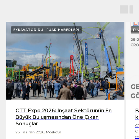
EXKAVATOR.RU
FUAR HABERLERI
FU
CTT Expo 2026: İnşaat Sektörünün En
B
Büyük Buluşmasından Öne Çıkan
k
Sonuçlar
CT
CT
23 Haziran 2026, Moskova
te