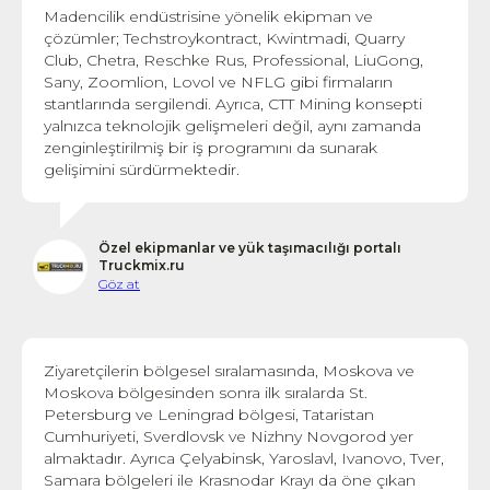
Madencilik endüstrisine yönelik ekipman ve
çözümler; Techstroykontract, Kwintmadi, Quarry
Club, Chetra, Reschke Rus, Professional, LiuGong,
Sany, Zoomlion, Lovol ve NFLG gibi firmaların
stantlarında sergilendi. Ayrıca, CTT Mining konsepti
yalnızca teknolojik gelişmeleri değil, aynı zamanda
zenginleştirilmiş bir iş programını da sunarak
gelişimini sürdürmektedir.
Özel ekipmanlar ve yük taşımacılığı portalı
Truckmix.ru
Göz at
Ziyaretçilerin bölgesel sıralamasında, Moskova ve
Moskova bölgesinden sonra ilk sıralarda St.
Petersburg ve Leningrad bölgesi, Tataristan
Cumhuriyeti, Sverdlovsk ve Nizhny Novgorod yer
almaktadır. Ayrıca Çelyabinsk, Yaroslavl, Ivanovo, Tver,
Samara bölgeleri ile Krasnodar Krayı da öne çıkan