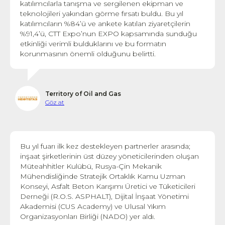
katılımcılarla tanışma ve sergilenen ekipman ve
teknolojileri yakından görme fırsatı buldu. Bu yıl
katılımcıların %84’ü ve ankete katılan ziyaretçilerin
%91,4’ü, CTT Expo’nun EXPO kapsamında sunduğu
etkinliği verimli bulduklarını ve bu formatın
korunmasının önemli olduğunu belirtti.
Territory of Oil and Gas
Göz at
Bu yıl fuarı ilk kez destekleyen partnerler arasında;
inşaat şirketlerinin üst düzey yöneticilerinden oluşan
Müteahhitler Kulübü, Rusya-Çin Mekanik
Mühendisliğinde Stratejik Ortaklık Kamu Uzman
Konseyi, Asfalt Beton Karışımı Üretici ve Tüketicileri
Derneği (R.O.S. ASPHALT), Dijital İnşaat Yönetimi
Akademisi (CUS Academy) ve Ulusal Yıkım
Organizasyonları Birliği (NADO) yer aldı.