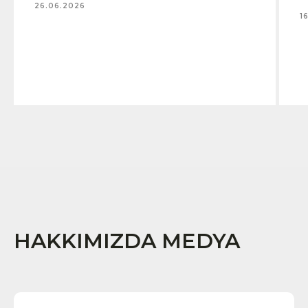
26.06.2026
1
HAKKIMIZDA MEDYA