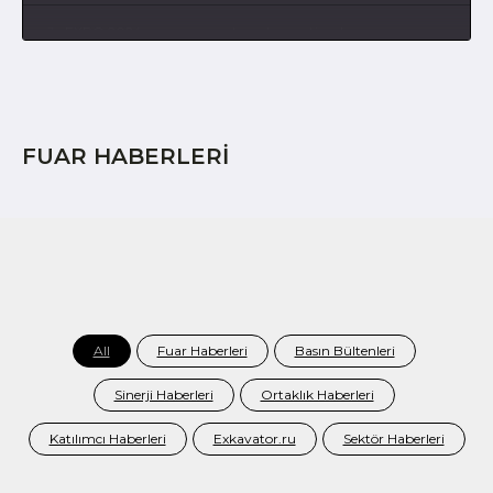
3
EXPO 2024 - no comments, only emotions!
4
EXPO 2024 - third day
5
EXPO 2024 - second day
FUAR HABERLERİ
6
EXPO 2024 - first day
7
How the exhibition was built
All
Fuar Haberleri
Basın Bültenleri
Sinerji Haberleri
Ortaklık Haberleri
Katılımcı Haberleri
Exkavator.ru
Sektör Haberleri