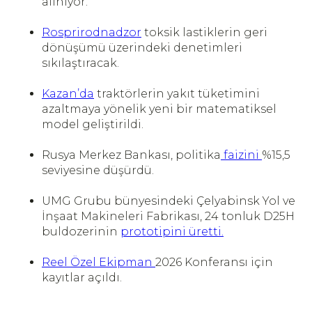
alınıyor.
Rosprirodnadzor
toksik lastiklerin geri
dönüşümü üzerindeki denetimleri
sıkılaştıracak.
Kazan’da
traktörlerin yakıt tüketimini
azaltmaya yönelik yeni bir matematiksel
model geliştirildi.
Rusya Merkez Bankası, politika
faizini
%15,5
seviyesine düşürdü.
UMG Grubu bünyesindeki Çelyabinsk Yol ve
İnşaat Makineleri Fabrikası, 24 tonluk D25H
buldozerinin
prototipini üretti.
Reel Özel Ekipman
2026 Konferansı için
kayıtlar açıldı.