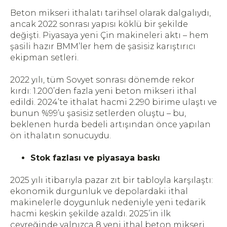
Beton mikseri ithalatı tarihsel olarak dalgalıydı,
ancak 2022 sonrası yapısı köklü bir şekilde
değişti. Piyasaya yeni Çin makineleri aktı – hem
şasili hazır BMM’ler hem de şasisiz karıştırıcı
ekipman setleri.
2022 yılı, tüm Sovyet sonrası dönemde rekor
kırdı: 1.200’den fazla yeni beton mikseri ithal
edildi. 2024’te ithalat hacmi 2.290 birime ulaştı ve
bunun %99’u şasisiz setlerden oluştu – bu,
beklenen hurda bedeli artışından önce yapılan
ön ithalatın sonucuydu.
Stok fazlası ve piyasaya baskı
2025 yılı itibarıyla pazar zıt bir tabloyla karşılaştı:
ekonomik durgunluk ve depolardaki ithal
makinelerle doygunluk nedeniyle yeni tedarik
hacmi keskin şekilde azaldı. 2025’in ilk
çeyreğinde yalnızca 8 yeni ithal beton mikseri