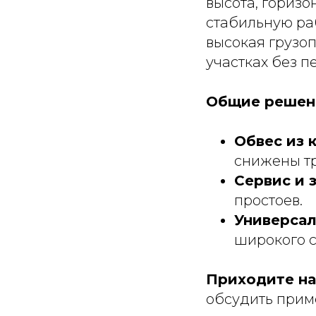
высота, горизо
стабильную ра
высокая грузо
участках без п
Общие решен
Обвес из 
снижены т
Сервис и 
простоев.
Универсал
широкого с
Приходите на
обсудить прим