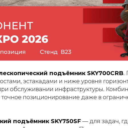
елескопический подъёмник SKY700CRB
.
остами, эстакадами и ниже уровня горизон
при обслуживании инфраструктуры. Комбин
т точное позиционирование даже в ограни
кий подъёмник SKY750SF
— для задач, г