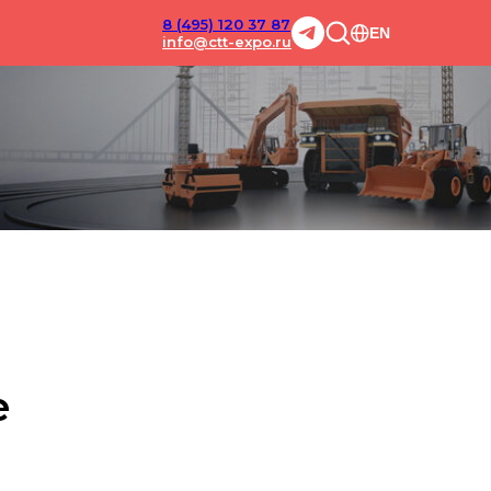
8 (495) 120 37 87
EN
info@ctt-expo.ru
е