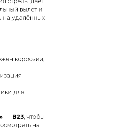
ия стрелы даёт
льный вылет и
ь на удалённых
жен коррозии,
изация
ники для
» — В23
, чтобы
осмотреть на