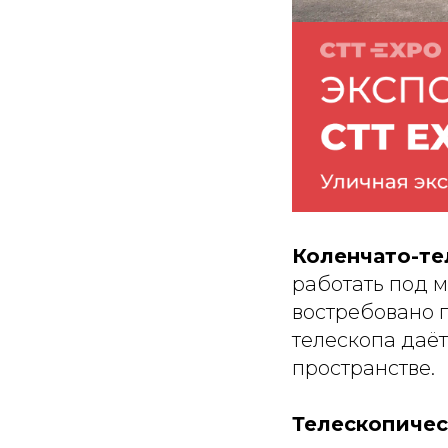
Коленчато-т
работать под м
востребовано 
телескопа даё
пространстве.
Телескопичес