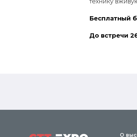
технику вживу
Бесплатный б
До встречи 2
О выс