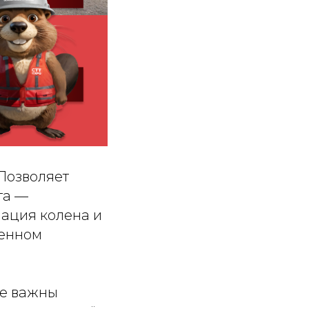
 Позволяет
та —
ация колена и
ченном
де важны