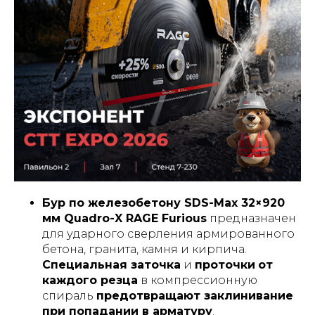
Бур по железобетону SDS-Max 32×920
мм Quadro-X RAGE Furious
предназначен
для ударного сверления армированного
бетона, гранита, камня и кирпича.
Специальная заточка
и
проточки
от
каждого резца
в компрессионную
спираль
предотвращают заклинивание
при попадании в арматуру
.