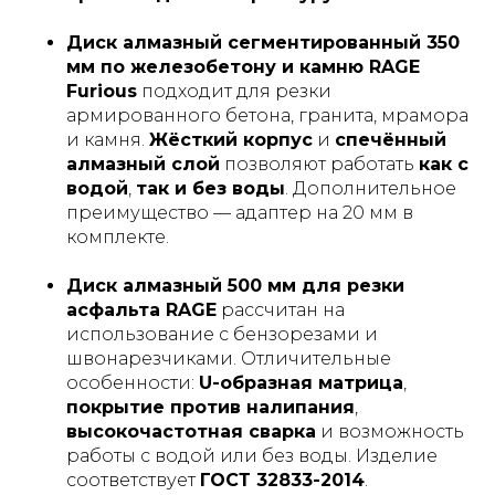
Диск алмазный сегментированный 350
мм по железобетону и камню RAGE
Furious
подходит для резки
армированного бетона, гранита, мрамора
и камня.
Жёсткий корпус
и
спечённый
алмазный слой
позволяют работать
как с
водой
,
так и без воды
. Дополнительное
преимущество — адаптер на 20 мм в
комплекте.
Диск алмазный 500 мм для резки
асфальта RAGE
рассчитан на
использование с бензорезами и
швонарезчиками. Отличительные
особенности:
U-образная матрица
,
покрытие против налипания
,
высокочастотная сварка
и возможность
работы с водой или без воды. Изделие
соответствует
ГОСТ 32833-2014
.