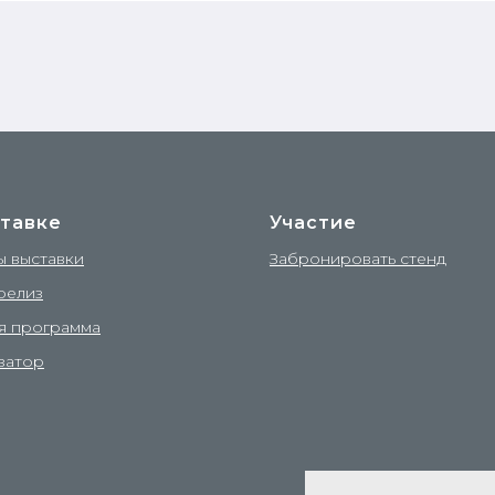
тавке
Участие
ы выставки
Забронировать стенд
релиз
я программа
затор