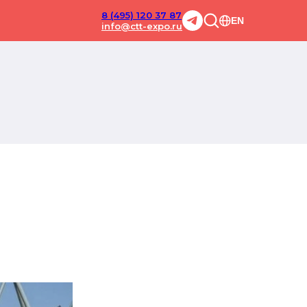
8 (495) 120 37 87
EN
info@ctt-expo.ru