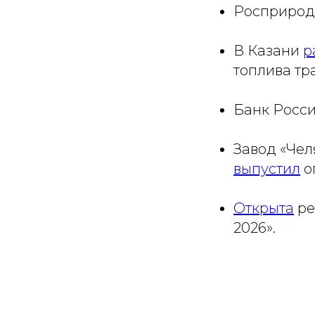
Росприро
В Казани
р
топлива тр
Банк Росс
Завод «Че
выпустил
о
Открыта
ре
2026».