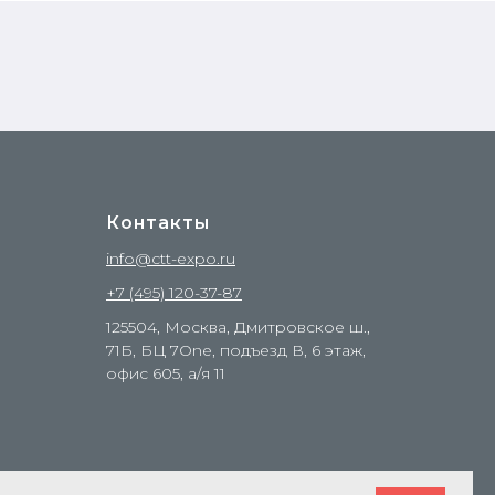
Контакты
info@ctt-expo.ru
+7 (495) 120-37-87
125504, Москва, Дмитровское ш.,
71Б, БЦ 7One, подъезд В, 6 этаж,
офис 605, а/я 11