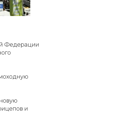
ой Федерации
ного
амоходную
новую
рицепов и