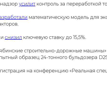
днадзор
усилит
контроль за переработкой т
азработали
математическую модель для э
акторов.
ии
снизил
ключевую ставку до 15,5%.
лябинские строительно-дорожные машины»
пытный образец 24-тонного бульдозера D2
гистрация на конференцию «Реальная спе