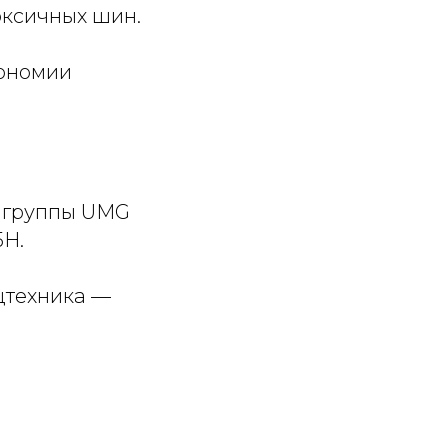
оксичных шин.
кономии
 группы UMG
5H.
цтехника —