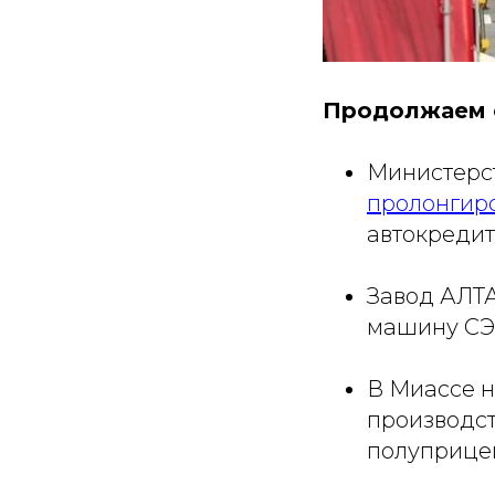
Продолжаем 
Министерс
пролонгир
автокредит
Завод АЛ
машину СЭ
В Миассе н
производст
полуприце