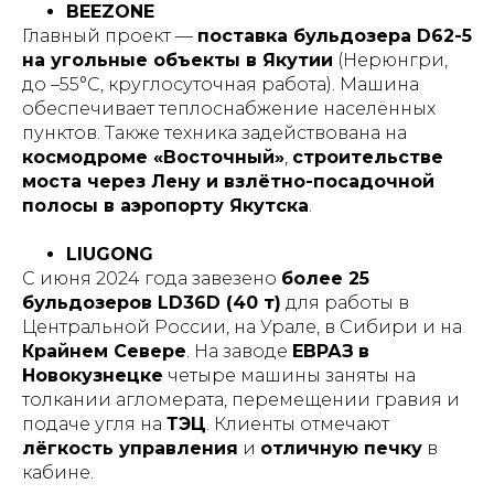
BEEZONE
Главный проект —
поставка бульдозера D62-5
на угольные объекты в Якутии
(Нерюнгри,
до –55°C, круглосуточная работа). Машина
обеспечивает теплоснабжение населённых
пунктов. Также техника задействована на
космодроме «Восточный»
,
строительстве
моста через Лену и взлётно-посадочной
полосы в аэропорту Якутска
.
LIUGONG
С июня 2024 года завезено
более 25
бульдозеров LD36D (40 т)
для работы в
Центральной России, на Урале, в Сибири и на
Крайнем Севере
. На заводе
ЕВРАЗ
в
Новокузнецке
четыре машины заняты на
толкании агломерата, перемещении гравия и
подаче угля на
ТЭЦ
. Клиенты отмечают
лёгкость управления
и
отличную печку
в
кабине.