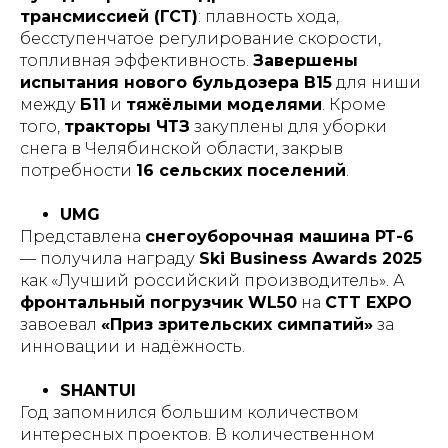
трансмиссией (ГСТ)
: плавность хода,
бесступенчатое регулирование скорости,
топливная эффективность.
Завершены
испытания нового бульдозера B15
для ниши
между
Б11
и
тяжёлыми моделями
. Кроме
того,
тракторы ЧТЗ
закуплены для уборки
снега в Челябинской области, закрыв
потребности
16 сельских поселений
.
UMG
Представлена
снегоуборочная машина РТ-6
— получила награду
Ski Business Awards 2025
как «Лучший российский производитель». А
фронтальный погрузчик WL50
на
CTT EXPO
завоевал
«Приз зрительских симпатий»
за
инновации и надёжность.
SHANTUI
Год запомнился большим количеством
интересных проектов. В количественном