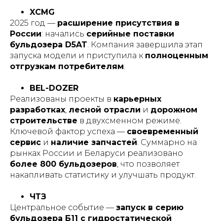
XCMG
2025 год —
расширение присутствия в
России
: начались
серийные поставки
бульдозера D5AT
. Компания завершила этап
запуска модели и приступила к
полноценным
отгрузкам потребителям
.
BEL-DOZER
Реализованы проекты в
карьерных
разработках
,
лесной отрасли
и
дорожном
строительстве
в двухсменном режиме.
Ключевой фактор успеха —
своевременный
сервис
и
наличие запчастей
. Суммарно на
рынках России и Беларуси реализовано
более 800 бульдозеров
, что позволяет
накапливать статистику и улучшать продукт.
ЧТЗ
Центральное событие —
запуск в серию
бульдозера Б11 с гидростатической