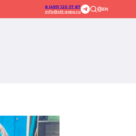
8 (495) 120 37 87
EN
info@ctt-expo.ru