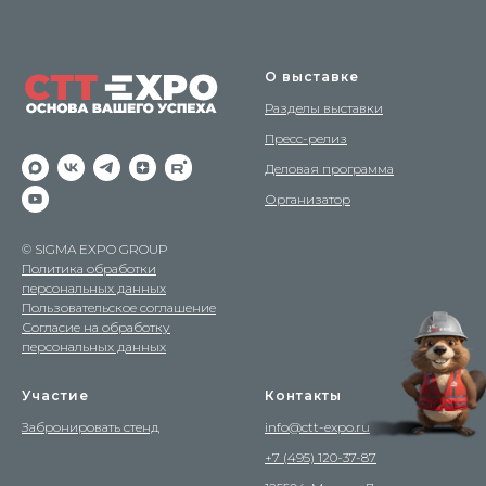
О выставке
Разделы выставки
Пресс-релиз
Деловая программа
Организатор
© SIGMA EXPO GROUP
Политика обработки
персональных данных
Пользовательское соглашение
Согласие на обработку
персональных данных
Участие
Контакты
Забронировать стенд
info@ctt-expo.ru
+7 (495) 120-37-87