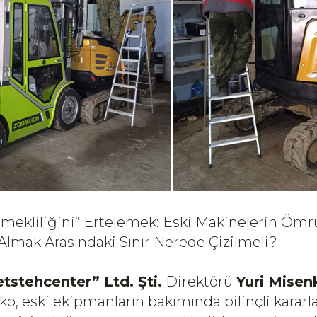
mekliliğini” Ertelemek: Eski Makinelerin Öm
 Almak Arasındaki Sınır Nerede Çizilmeli?
tstehcenter” Ltd. Şti.
Direktörü
Yuri Misen
o, eski ekipmanların bakımında bilinçli kararl