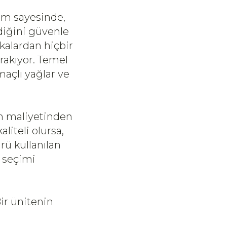
bem sayesinde,
ldiğini güvenle
kalardan hiçbir
ırakıyor. Temel
maçlı yağlar ve
in maliyetinden
liteli olursa,
rü kullanılan
n seçimi
r ünitenin