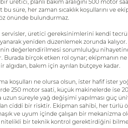
bir üretici, planlı bakım aralığını 500 motor saa
kat bu süre, her zaman sıcaklık koşullarını ve e
öz önünde bulundurmaz.
i servisler, üretici gereksinimlerini kendi tecrü
ayanarak yeniden düzenlemek zorunda kalıyor.
tesinin değerlendirilmesi sorumluluğu nihayet
ir. Burada birçok etken rol oynar; ekipmanın ne
air algıdan, bakım için ayrılan bütçeye kadar.
ma koşulları ne olursa olsun, ister hafif ister y
de 250 motor saati, küçük makinelerde ise 20
a uzun süreyle yağ değişimi yapılması güç üni
an ciddi bir risktir. Ekipman sahibi, her türlü 
aşık ve uyum içinde çalışan bir mekanizma o
nitelikli bir teknik kontrol gerektirdiğini bilmel