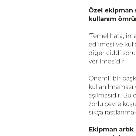
Özel ekipman s
kullanım ömrün
‘Temel hata, im
edilmesi ve kull
diğer ciddi soru
verilmesidir.
Önemli bir başk
kullanılmaması v
aşılmasıdır. Bu 
zorlu çevre koşu
sıkça rastlanmak
Ekipman artık