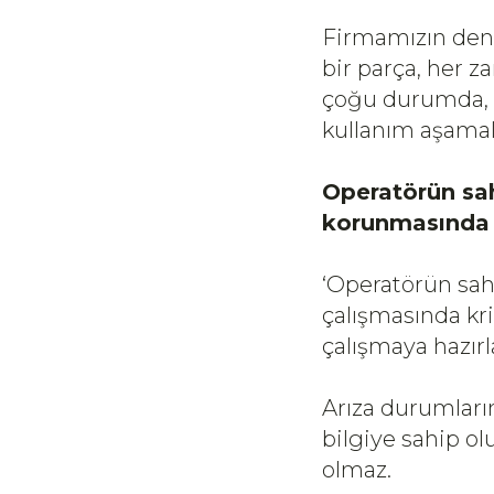
Firmamızın deney
bir parça, her 
çoğu durumda, o
kullanım aşamal
Operatörün sa
korunmasında n
‘Operatörün sah
çalışmasında kri
çalışmaya hazır
Arıza durumların
bilgiye sahip 
olmaz.