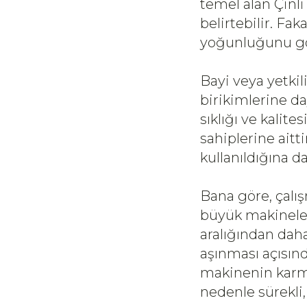
temel alan Çinli 
belirtebilir. Fa
yoğunluğunu g
Bayi veya yetkil
birikimlerine d
sıklığı ve kali
sahiplerine aitt
kullanıldığına d
Bana göre, çalış
büyük makineler
aralığından dah
aşınması açısınd
makinenin karm
nedenle sürekli, 