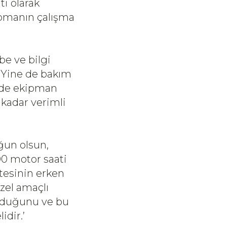
ti olarak
kipmanın çalışma
be ve bilgi
 Yine de bakım
inde ekipman
 kadar verimli
oğun olsun,
0 motor saati
tesinin erken
özel amaçlı
lduğunu ve bu
idir.’