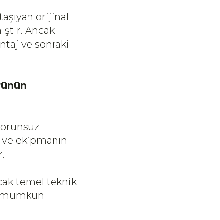
aşıyan orijinal
iştir. Ancak
ntaj ve sonraki
rünün
sorunsuz
sı ve ekipmanın
.
ncak temel teknik
ek mümkün