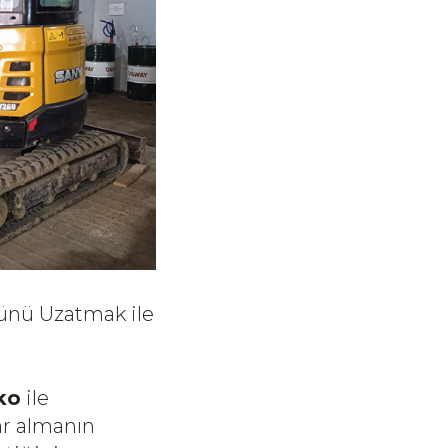
rünü Uzatmak ile
ko
ile
ar almanın