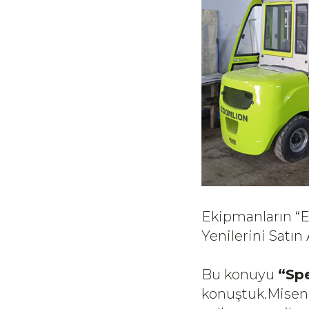
Ekipmanların “E
Yenilerini Satın
Bu konuyu
“Spe
konuştuk.Misenk