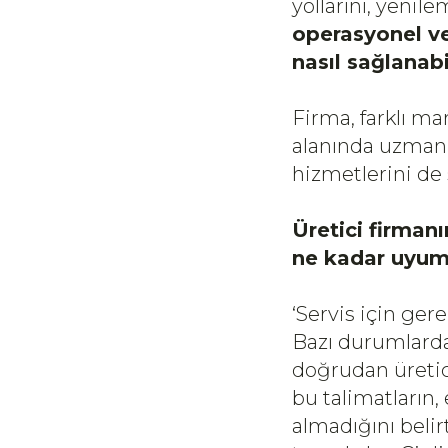
yollarını, yenil
operasyonel ve
nasıl sağlanab
Firma, farklı ma
alanında uzmanl
hizmetlerini de
Üretici firman
ne kadar uyum
‘Servis için ger
Bazı durumlarda
doğrudan üretic
bu talimatların,
almadığını beli