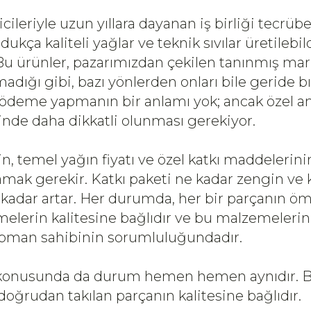
icileriyle uzun yıllara dayanan iş birliği tecrü
dukça kaliteli yağlar ve teknik sıvılar üretilebi
 Bu ürünler, pazarımızdan çekilen tanınmış mar
madığı gibi, bazı yönlerden onları bile geride b
a ödeme yapmanın bir anlamı yok; ancak özel a
inde daha dikkatli olunması gerekiyor.
n, temel yağın fiyatı ve özel katkı maddelerin
ak gerekir. Katkı paketi ne kadar zengin ve ka
o kadar artar. Her durumda, her bir parçanın öm
melerin kalitesine bağlıdır ve bu malzemeleri
ipman sahibinin sorumluluğundadır.
 konusunda da durum hemen hemen aynıdır. Bi
oğrudan takılan parçanın kalitesine bağlıdır.