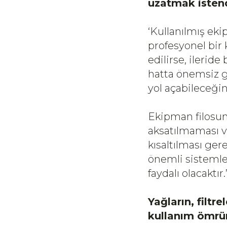
uzatmak isten
‘Kullanılmış ek
profesyonel bir 
edilirse, ilerid
hatta önemsiz g
yol açabileceği
Ekipman filosun
aksatılmaması v
kısaltılması ger
önemli sistemler
faydalı olacaktır.
Yağların, filtr
kullanım ömrün