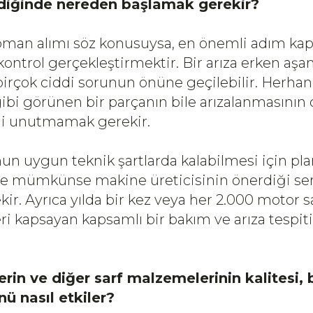
diğinde nereden başlamak gerekir?
ipman alımı söz konusuysa, en önemli adım ka
kontrol gerçekleştirmektir. Bir arıza erken aş
e birçok ciddi sorunun önüne geçilebilir. Herhan
ibi görünen bir parçanın bile arızalanmasının 
ni unutmamak gerekir.
un uygun teknik şartlarda kalabilmesi için pla
e mümkünse makine üreticisinin önerdiği servi
ekir. Ayrıca yılda bir kez veya her 2.000 motor 
i kapsayan kapsamlı bir bakım ve arıza tespiti
’
elerin ve diğer sarf malzemelerinin kalitesi,
ü nasıl etkiler?