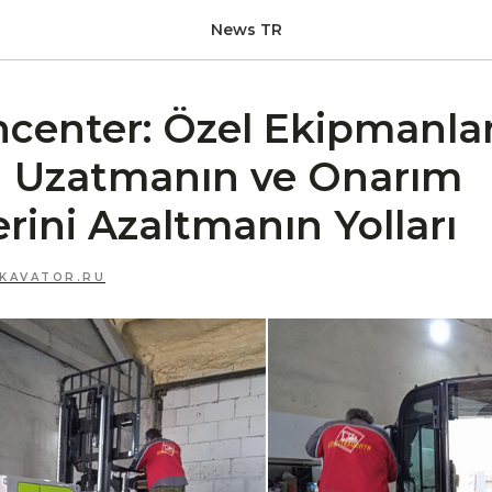
News TR
hcenter: Özel Ekipmanla
Uzatmanın ve Onarım
erini Azaltmanın Yolları
XKAVATOR.RU