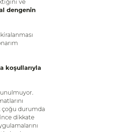
ktiğini ve
mal dengenin
 kiralanması
onarım
a koşullarıyla
 sunulmuyor.
atlarını
ak çoğu durumda
rince dikkate
uygulamalarını