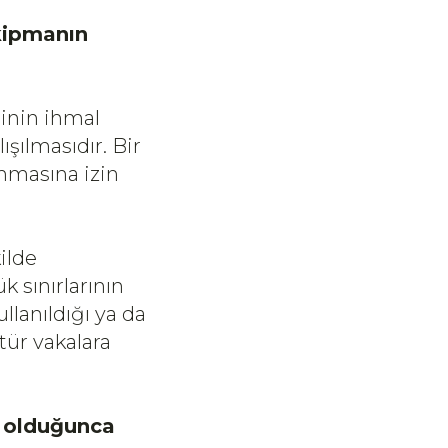
ekipmanın
rinin ihmal
şılmasıdır. Bir
anmasına izin
ilde
k sınırlarının
llanıldığı ya da
tür vakalara
 olduğunca