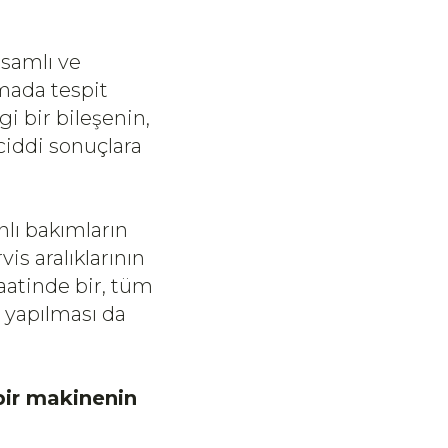
psamlı ve
amada tespit
gi bir bileşenin,
ciddi sonuçlara
nlı bakımların
s aralıklarının
saatinde bir, tüm
 yapılması da
 bir makinenin