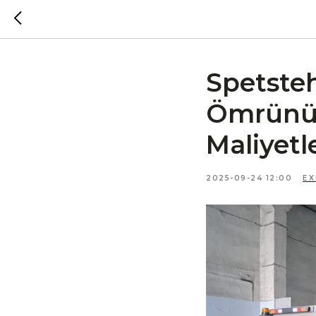
Spetste
Ömrünü 
Maliyetl
2025-09-24 12:00
E