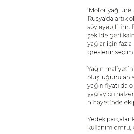
‘Motor yağı üret
Rusya’da artık ol
söyleyebilirim.
şekilde geri kal
yağlar için fazl
greslerin seçim
Yağın maliyetini
oluştuğunu anlam
yağın fiyatı da 
yağlayıcı malze
nihayetinde ek
Yedek parçalar
kullanım ömrü, d