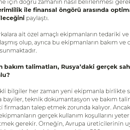
eme için doğru zamanın nasıl belirlenmesi gere
rimlilik ile finansal öngörü arasında opti
ileceğini
paylaştı.
rkalara ait özel amaçlı ekipmanların tedariki ve
aşmış olup, ayrıca bu ekipmanların bakım ve 
 sunmaktadır.
ın bakım talimatları, Rusya’daki gerçek sah
lu?
ekli bilgiler her zaman yeni ekipmanla birlikte
 bayiler, teknik dokümantasyon ve bakım talim
i firmadan talep etmek zorunda kalıyor. Anc
 ekipmanların gerçek kullanım koşullarını yete
rtmek gerekir. Örneğin, Avrupa üreticilerinin 