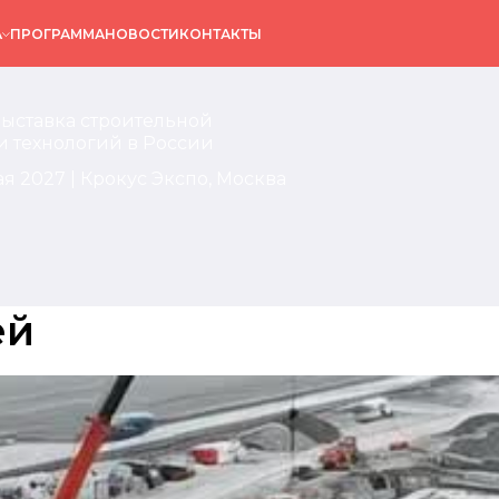
А
ПРОГРАММА
НОВОСТИ
КОНТАКТЫ
выставка строительной
и технологий в России
ая 2027 | Крокус Экспо, Москва
ей