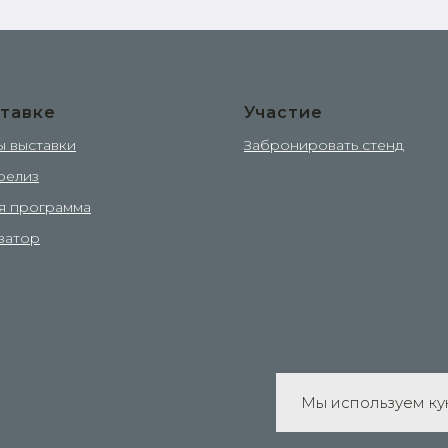
тавке
Участие
ы выставки
Забронировать стенд
релиз
я программа
затор
Мы используем кук