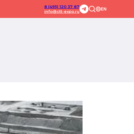
8 (495) 120 37 87
EN
info@ctt-expo.ru