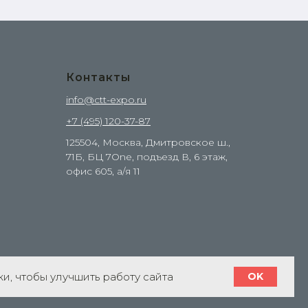
Контакты
info@ctt-expo.ru
+7 (495) 120-37-87
125504, Москва, Дмитровское ш.,
71Б, БЦ 7One, подъезд В, 6 этаж,
офис 605, а/я 11
и, чтобы улучшить работу сайта
OK