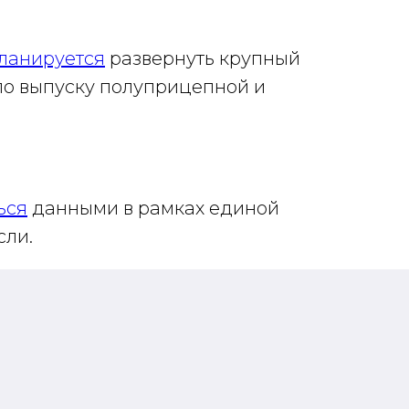
ланируется
развернуть крупный
о выпуску полуприцепной и
ься
данными в рамках единой
сли.