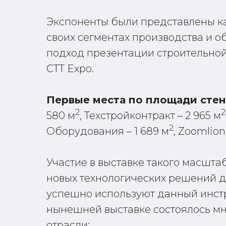
Экспоненты были представлены к
своих сегментах производства и о
подход презентации строительной
CTT Expo.
Первые места по площади сте
2
2
580 м
, Техстройконтракт – 2 965 м
2
Оборудования – 1 689 м
, Zoomlion
Участие в выставке такого масшта
новых технологических решений д
успешно используют данный инстр
нынешней выставке состоялось м
отрасли: