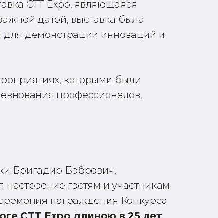
ставка CTT Expo, являющаяся
важной датой, выставка была
и для демонстрации инноваций и
ероприятиях, которыми были
ревнования профессионалов,
вки Бригадир Бобрович,
л настроение гостям и участникам
 церемония награждения Конкурса
оге CTT Expo длиною в 25 лет
.