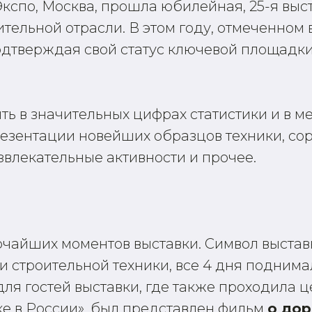
 Экспо, Москва, прошла юбилейная, 25-я вы
тельной отрасли. В этом году, отмеченном 
одтверждая свой статус ключевой площадк
ть в значительных цифрах статистики и в м
езентации новейших образцов техники, со
звлекательные активности и прочее.
рчайших моментов выставки. Символ выста
 строительной техники, все 4 дня поднима
ля гостей выставки, где также проходила
ке в России», был представлен фильм
о дор