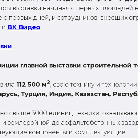
дры выставки начиная с первых площадей н
е с первых дней, и сотрудников, внесших ог
e
и
ВК Видео
.
авки
зиции главной выставки строительной т
2
авила
112 500 м
, свою технику и технологи
арусь, Турция, Индия, Казахстан, Респу
ено свыше 3000 единиц техники, охватываю
й и землеройной до асфальтобетонных завод
ствующие компоненты и комплектующие.