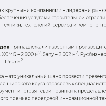
ак крупными компаниями – лидерами рынка
беспечения услугами строительной отрасли
 техники, технологий, сервиса и компонент
ндов
принадлежали известным производител
2
2
, XCMG – 2 900 м
, Sany – 2 602 м
, Русбизнеса
2
 – 1 405 м
.
ба – это уникальный шанс провести презен
ля широкого круга отраслевых специалисто
умент и готовят свои новинки к представле
ного премьер передовой инновационной те