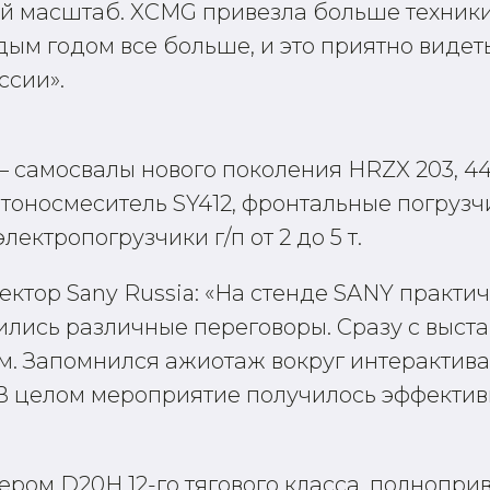
 масштаб. XCMG привезла больше техники, 
ждым годом все больше, и это приятно виде
ссии».
– самосвалы нового поколения HRZX 203, 4
тоносмеситель SY412, фронтальные погрузчик
ектропогрузчики г/п от 2 до 5 т.
ктор Sany Russia:
«На стенде SANY практич
ились различные переговоры. Сразу с выст
м. Запомнился ажиотаж вокруг интерактива
В целом мероприятие получилось эффекти
ром D20H 12-го тягового класса, полнопр