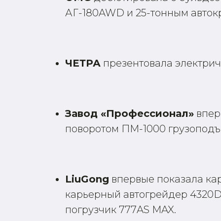
АГ-180AWD и 25-тонным авток
ЧЕТРА
презентовала электрич
Завод «Профессионал»
впер
поворотом ПМ-1000 грузоподъе
LiuGong
впервые показала ка
карьерный автогрейдер 4320D 
погрузчик 777AS MAX.