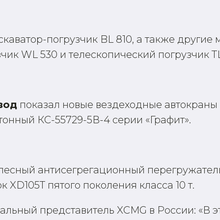
скаватор-погрузчик BL 810, а также другие
чик WL 530 и телескопический погрузчик T
вод
показал новые вездеходные автокраны «
тонный КС-55729-5В-4 серии «Графит».
лесный антисегрегационный перегружатель
 XD105T пятого поколения класса 10 т.
иальный представитель XCMG в России:
«В э