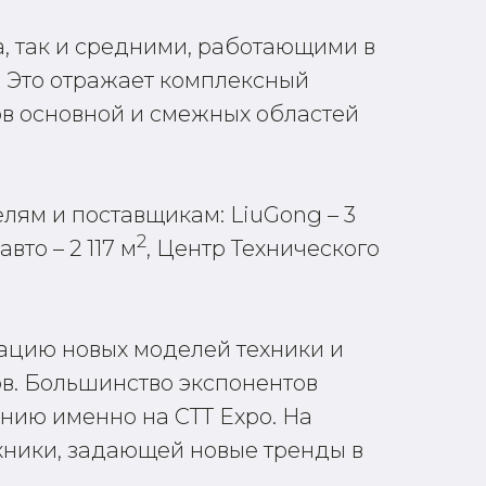
, так и средними, работающими в
. Это отражает комплексный
ов основной и смежных областей
ям и поставщикам: LiuGong – 3
2
вто – 2 117 м
, Центр Технического
тацию новых моделей техники и
в. Большинство экспонентов
нию именно на CTT Expo. На
хники, задающей новые тренды в