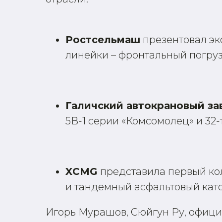
Ростсельмаш
презентовал эк
линейки – фронтальный погруз
Галичский автокрановый за
5В-1 серии «Комсомолец» и 32-
XCMG
представила первый ко
и тандемный асфальтовый каток
Игорь Мурашов, Сюйгун Ру, офиц